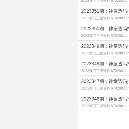
2023澳门正版资料 670288.co
2023351期：神童透码
2023澳门正版资料 670288.co
2023350期：神童透码
2023澳门正版资料 670288.co
2023349期：神童透码
2023澳门正版资料 670288.co
2023348期：神童透码
2023澳门正版资料 670288.co
2023347期：神童透码
2023澳门正版资料 670288.co
2023346期：神童透码
2023澳门正版资料 670288.co