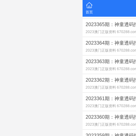
首页
2023365期：神童透码
2023澳门正版资料 670288.co
2023364期：神童透码
2023澳门正版资料 670288.co
2023363期：神童透码
2023澳门正版资料 670288.co
2023362期：神童透码
2023澳门正版资料 670288.co
2023361期：神童透码
2023澳门正版资料 670288.co
2023360期：神童透码
2023澳门正版资料 670288.co
2023359期：神童透码