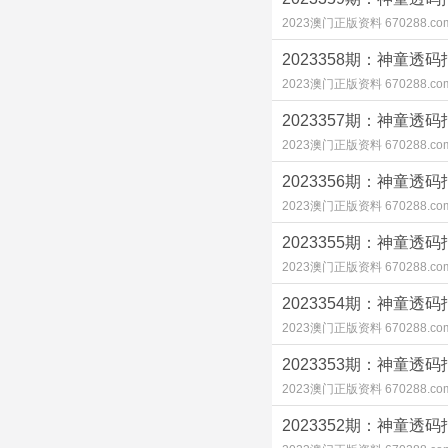
2023澳门正版资料 670288.co
2023358期：神童透码
2023澳门正版资料 670288.co
2023357期：神童透码
2023澳门正版资料 670288.co
2023356期：神童透码
2023澳门正版资料 670288.co
2023355期：神童透码
2023澳门正版资料 670288.co
2023354期：神童透码
2023澳门正版资料 670288.co
2023353期：神童透码
2023澳门正版资料 670288.co
2023352期：神童透码