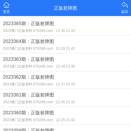
正版射牌图
首页
返回
2023365期：正版射牌图
2023澳门正版资料 670288.com
12-30 21:43
2023364期：正版射牌图
2023澳门正版资料 670288.com
12-29 21:42
2023363期：正版射牌图
2023澳门正版资料 670288.com
12-28 21:45
2023362期：正版射牌图
2023澳门正版资料 670288.com
12-27 21:43
2023361期：正版射牌图
2023澳门正版资料 670288.com
12-26 21:42
2023360期：正版射牌图
2023澳门正版资料 670288.com
12-25 21:42
2023359期：正版射牌图