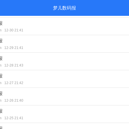
梦儿数码报
报
m
12-30 21:41
报
m
12-29 21:41
报
m
12-28 21:43
报
m
12-27 21:42
报
m
12-26 21:40
报
m
12-25 21:41
报