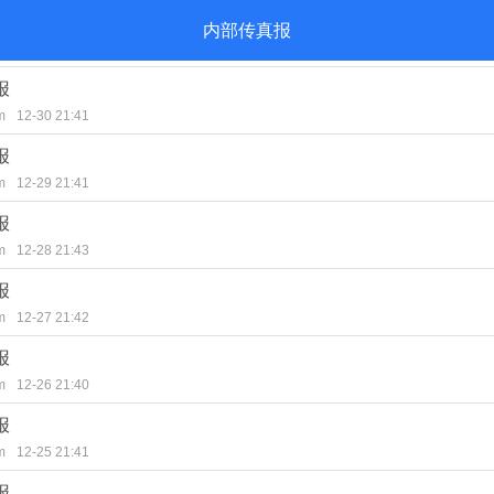
内部传真报
报
m
12-30 21:41
报
m
12-29 21:41
报
m
12-28 21:43
报
m
12-27 21:42
报
m
12-26 21:40
报
m
12-25 21:41
报