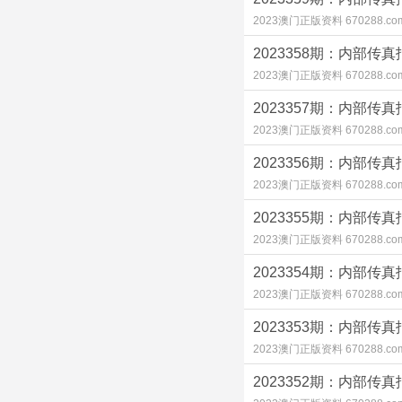
2023澳门正版资料 670288.co
2023358期：内部传真
2023澳门正版资料 670288.co
2023357期：内部传真
2023澳门正版资料 670288.co
2023356期：内部传真
2023澳门正版资料 670288.co
2023355期：内部传真
2023澳门正版资料 670288.co
2023354期：内部传真
2023澳门正版资料 670288.co
2023353期：内部传真
2023澳门正版资料 670288.co
2023352期：内部传真