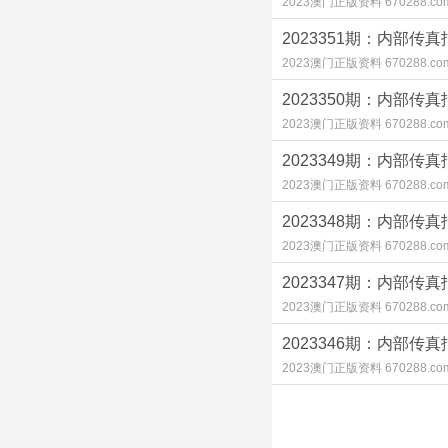
2023澳门正版资料 670288.co
2023351期：内部传真
2023澳门正版资料 670288.co
2023350期：内部传真
2023澳门正版资料 670288.co
2023349期：内部传真
2023澳门正版资料 670288.co
2023348期：内部传真
2023澳门正版资料 670288.co
2023347期：内部传真
2023澳门正版资料 670288.co
2023346期：内部传真
2023澳门正版资料 670288.co