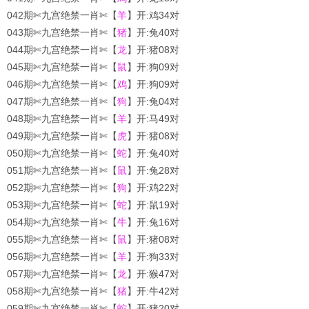
042期✄九宫绝禁一肖✄【
羊
】开:鸡34对
043期✄九宫绝禁一肖✄【
猪
】开:兔40对
044期✄九宫绝禁一肖✄【
龙
】开:猪08对
045期✄九宫绝禁一肖✄【
鼠
】开:狗09对
046期✄九宫绝禁一肖✄【
鸡
】开:狗09对
047期✄九宫绝禁一肖✄【
狗
】开:兔04对
048期✄九宫绝禁一肖✄【
羊
】开:马49对
049期✄九宫绝禁一肖✄【
虎
】开:猪08对
050期✄九宫绝禁一肖✄【
蛇
】开:兔40对
051期✄九宫绝禁一肖✄【
鼠
】开:兔28对
052期✄九宫绝禁一肖✄【
狗
】开:鸡22对
053期✄九宫绝禁一肖✄【
蛇
】开:鼠19对
054期✄九宫绝禁一肖✄【
牛
】开:兔16对
055期✄九宫绝禁一肖✄【
鼠
】开:猪08对
056期✄九宫绝禁一肖✄【
羊
】开:狗33对
057期✄九宫绝禁一肖✄【
龙
】开:猴47对
058期✄九宫绝禁一肖✄【
猪
】开:牛42对
059期✄九宫绝禁一肖✄【
蛇
】开:猪20对