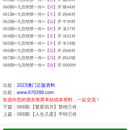
060期✄九宫绝禁一肖✄【
鸡
】开:猪44对
061期✄九宫绝禁一肖✄【
羊
】开:鸡46对
062期✄九宫绝禁一肖✄【
鼠
】开:牛30对
063期✄九宫绝禁一肖✄【
蛇
】开:龙27对
064期✄九宫绝禁一肖✄【
龙
】开:马01对
065期✄九宫绝禁一肖✄【
羊
】开:羊24错
066期✄九宫绝禁一肖✄【
鼠
】开:鸡46对
067期✄九宫绝禁一肖✄【
鸡
】开:鸡10错
068期✄九宫绝禁一肖✄【
猪
】开:0000对
出处：
2023澳门正版资料
出处：
www.670288.com
欢迎向您的朋友推荐本站或本资料，一起交流！
下篇：068期:【繁星四月】禁绝①肖
上篇：068期:【人生几度】平特①肖