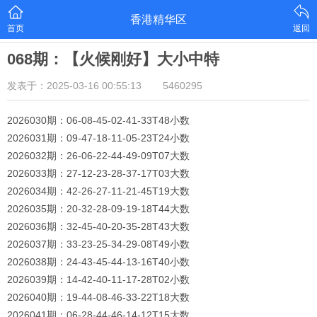
香港精华区
首页
返回
068期：【火候刚好】大小中特
发表于：2025-03-16 00:55:13
5460295
2026030期：06-08-45-02-41-33T48小数
2026031期：09-47-18-11-05-23T24小数
2026032期：26-06-22-44-49-09T07大数
2026033期：27-12-23-28-37-17T03大数
2026034期：42-26-27-11-21-45T19大数
2026035期：20-32-28-09-19-18T44大数
2026036期：32-45-40-20-35-28T43大数
2026037期：33-23-25-34-29-08T49小数
2026038期：24-43-45-44-13-16T40小数
2026039期：14-42-40-11-17-28T02小数
2026040期：19-44-08-46-33-22T18大数
2026041期：06-28-44-46-14-12T15大数