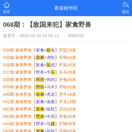
香港精华区
首页
返回
068期：【敌国来犯】家禽野兽
发表于：2025-03-16 00:55:12
5585252
034期:家兽野兽【
家禽+
鼠
兔
】开鼠19准
035期:家兽野兽【
家禽
+虎蛇
】开猪44准
036期:家兽野兽【
家禽+
鼠
虎
】开鼠43准
037期:家兽野兽【
野兽+牛
马
】开马49准
038期:家兽野兽【
野兽
+狗鸡
】开兔40准
039期:家兽野兽【
野兽
+马羊
】开蛇02准
040期:家兽野兽【
家禽
+虎龙
】开牛18准
041期:家兽野兽【
家禽+兔猴
】开龙15错
042期:家兽野兽【
家禽
+鼠蛇
】开鸡34准
043期:家兽野兽【
野兽
+牛鸡
】开兔40准
044期:家兽野兽【
野兽+马
猪
】开猪08准
045期:家兽野兽【
家禽
+鼠蛇
】开狗09准