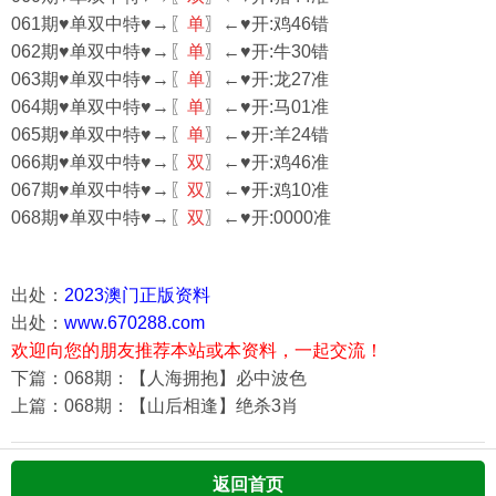
061期♥单双中特♥→〖
单
〗←♥开:鸡46错
062期♥单双中特♥→〖
单
〗←♥开:牛30错
063期♥单双中特♥→〖
单
〗←♥开:龙27准
064期♥单双中特♥→〖
单
〗←♥开:马01准
065期♥单双中特♥→〖
单
〗←♥开:羊24错
066期♥单双中特♥→〖
双
〗←♥开:鸡46准
067期♥单双中特♥→〖
双
〗←♥开:鸡10准
068期♥单双中特♥→〖
双
〗←♥开:0000准
出处：
2023澳门正版资料
出处：
www.670288.com
欢迎向您的朋友推荐本站或本资料，一起交流！
下篇：068期：【人海拥抱】必中波色
上篇：068期：【山后相逢】绝杀3肖
返回首页