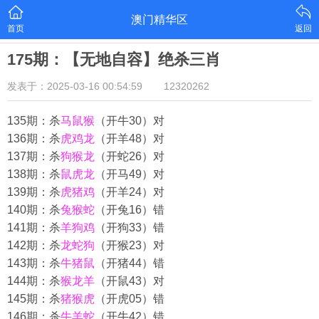
澳门精华区
首页
返回
175期：【无地自容】绝杀三肖
发表于：2025-03-16 00:54:59
12320262
135期：杀
马鼠猴
（开牛30）对
136期：杀
虎鸡龙
（开羊48）对
137期：杀
狗猴龙
（开蛇26）对
138期：杀
鼠虎龙
（开马49）对
139期：杀
虎猪鸡
（开羊24）对
140期：杀
兔猴蛇
（开兔16）错
141期：杀
羊狗鸡
（开狗33）错
142期：杀
龙蛇狗
（开猴23）对
143期：杀
牛猪鼠
（开猪44）错
144期：杀
猴龙羊
（开鼠43）对
145期：杀
猪猴虎
（开虎05）错
146期：杀
牛羊蛇
（开牛42）错